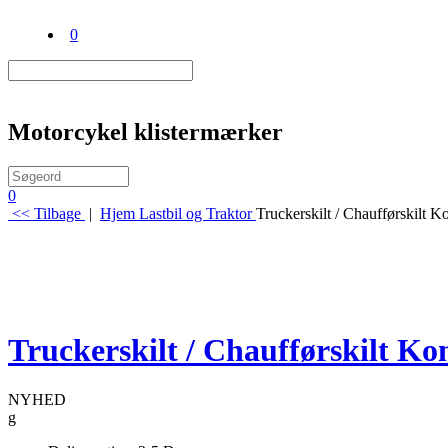
0
Motorcykel klistermærker
0
<< Tilbage
|
Hjem
Lastbil og Traktor
Truckerskilt / Chaufførskilt K
Truckerskilt / Chaufførskilt Ko
NYHED
g