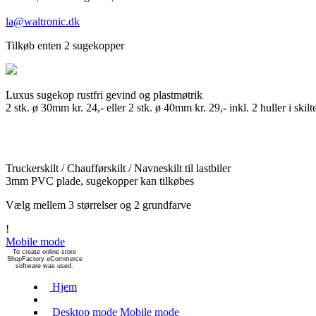
la@waltronic.dk
Tilkøb enten 2 sugekopper
Luxus sugekop rustfri gevind og plastmøtrik
2 stk. ø 30mm kr. 24,- eller 2 stk. ø 40mm kr. 29,- inkl. 2 huller i skilt
Truckerskilt / Chaufførskilt / Navneskilt til lastbiler
3mm PVC plade, sugekopper kan tilkøbes
Vælg mellem 3 størrelser og 2 grundfarve
!
Mobile mode
To create online store
ShopFactory eCommerce
software was used.
Hjem
Desktop mode
Mobile mode