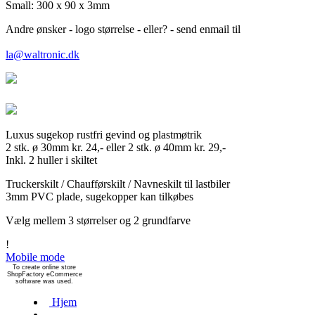
Small: 300 x 90 x 3mm
Andre ønsker - logo størrelse - eller? - send enmail til
la@waltronic.dk
Luxus sugekop rustfri gevind og plastmøtrik
2 stk. ø 30mm kr. 24,- eller 2 stk. ø 40mm kr. 29,-
Inkl. 2 huller i skiltet
Truckerskilt / Chaufførskilt / Navneskilt til lastbiler
3mm PVC plade, sugekopper kan tilkøbes
Vælg mellem 3 størrelser og 2 grundfarve
!
Mobile mode
To create online store
ShopFactory eCommerce
software was used.
Hjem