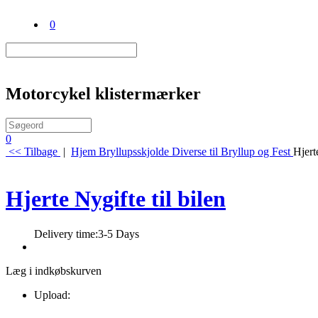
0
Motorcykel klistermærker
0
<< Tilbage
|
Hjem
Bryllupsskjolde
Diverse til Bryllup og Fest
Hjert
Hjerte Nygifte til bilen
Delivery time:
3-5 Days
Læg i indkøbskurven
Upload: