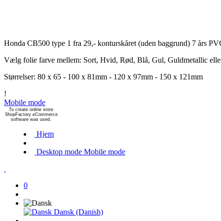
Honda CB500 type 1 fra 29,-
konturskåret (uden baggrund) 7 års PVC 
Vælg folie farve mellem: Sort, Hvid, Rød, Blå, Gul, Guldmetallic elle
Størrelser: 80 x 65 - 100 x 81mm - 120 x 97mm - 150 x 121mm
!
Mobile mode
To create online store
ShopFactory eCommerce
software was used.
Hjem
Desktop mode
Mobile mode
0
Dansk (Danish)