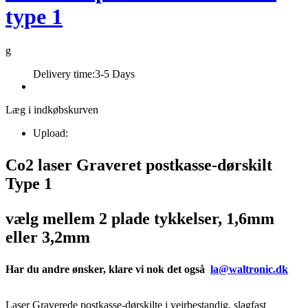
type 1
g
Delivery time:
3-5 Days
Læg i indkøbskurven
Upload:
Co2 laser Graveret postkasse-dørskilt
Type 1
vælg mellem 2 plade tykkelser, 1,6mm
eller 3,2mm
Har du andre ønsker, klare vi nok det også
la@waltronic.dk
Laser Graverede postkasse-dørskilte i vejrbestandig, slagfast