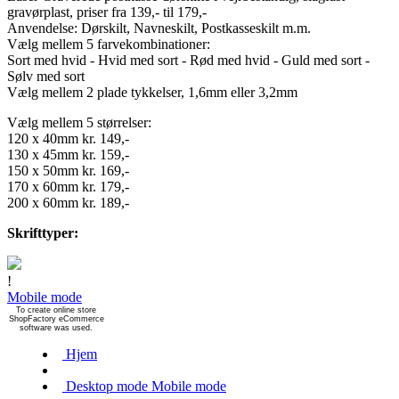
gravørplast, priser fra 139,- til 179,-
Anvendelse: Dørskilt, Navneskilt, Postkasseskilt m.m.
Vælg mellem 5 farvekombinationer:
Sort med hvid - Hvid med sort - Rød med hvid - Guld med sort -
Sølv med sort
Vælg mellem 2 plade tykkelser, 1,6mm eller 3,2mm
Vælg mellem 5 størrelser:
120 x 40mm kr. 149,-
130 x 45mm kr. 159,-
150 x 50mm kr. 169,-
170 x 60mm kr. 179,-
200 x 60mm kr. 189,-
Skrifttyper:
!
Mobile mode
To create online store
ShopFactory eCommerce
software was used.
Hjem
Desktop mode
Mobile mode