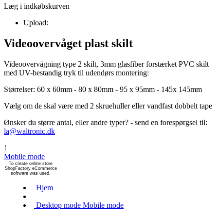
Læg i indkøbskurven
Upload:
Videoovervåget plast skilt
Videoovervågning type 2 skilt, 3mm glasfiber forstærket PVC skilt
med UV-bestandig tryk til udendørs montering:
Størrelser: 60 x 60mm - 80 x 80mm - 95 x 95mm - 145x 145mm
Vælg om de skal være med 2 skruehuller eller vandfast dobbelt tape
Ønsker du større antal, eller andre typer? - send en forespørgsel til:
la@waltronic.dk
!
Mobile mode
To create online store
ShopFactory eCommerce
software was used.
Hjem
Desktop mode
Mobile mode