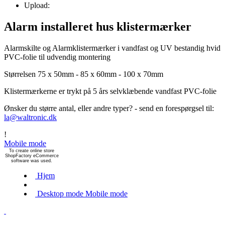
Upload:
Alarm installeret hus klistermærker
Alarmskilte og Alarmklistermærker i vandfast og UV bestandig hvid
PVC-folie til udvendig montering
Størrelsen 75 x 50mm - 85 x 60mm - 100 x 70mm
Klistermærkerne er trykt på 5 års selvklæbende vandfast PVC-folie
Ønsker du større antal, eller andre typer? - send en forespørgsel til:
la@waltronic.dk
!
Mobile mode
To create online store
ShopFactory eCommerce
software was used.
Hjem
Desktop mode
Mobile mode