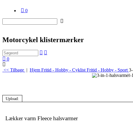
0
Motorcykel klistermærker
0
<< Tilbage
|
Hjem
Fritid - Hobby - Cyklist
Fritid - Hobby - Sport
3-
Upload:
Lækker varm Fleece halsvarmer