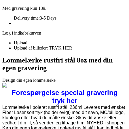
Med gravering kun 139,-
Delivery time:
3-5 Days
Læg i indkøbskurven
Upload:
Upload af billeder: TRYK HER
Lommelærke rustfri stål 8oz med din
egen gravering
Design din egen lommelærke
Forespørgelse special gravering
tryk her
Lommelærke i poleret rustfri stål, 236ml Leveres med ønsket
Fiber Laser sort tryk (holder evigt) med dit navn, MC/bil logo,
klublogo eller hvad du måtte ønske. Skriv dit ønske eller
vedhæft din fil, så vender jeg tilbage h.m. NYHED i shoppen
Køb din egen lommelærke i poleret rustfri stål, kan indholde