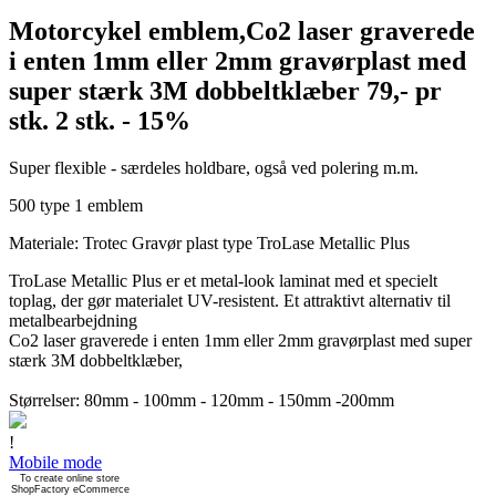
Motorcykel emblem,Co2 laser graverede
i enten 1mm eller 2mm gravørplast med
super stærk 3M dobbeltklæber 79,- pr
stk. 2 stk. - 15%
Super flexible - særdeles holdbare, også ved polering m.m.
500 type 1 emblem
Materiale: Trotec Gravør plast type TroLase Metallic Plus
TroLase Metallic Plus er et metal-look laminat med et specielt
toplag, der gør materialet UV-resistent. Et attraktivt alternativ til
metalbearbejdning
Co2 laser graverede i enten 1mm eller 2mm gravørplast med super
stærk 3M dobbeltklæber,
Størrelser: 80mm - 100mm - 120mm - 150mm -200mm
!
Mobile mode
To create online store
ShopFactory eCommerce